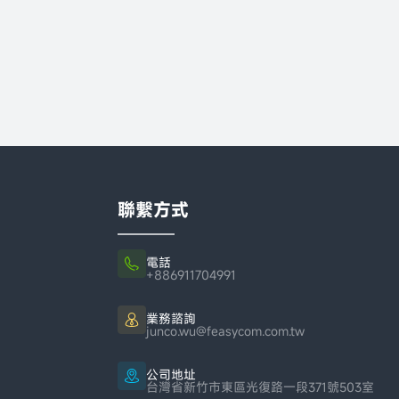
聯繫方式
電話
+886911704991
業務諮詢
junco.wu@feasycom.com.tw
公司地址
台灣省新竹市東區光復路一段371號503室