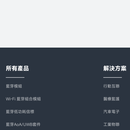
所有產品
解決方案
藍芽模組
行動互聯
Wi-Fi 藍芽組合模組
醫療監護
藍芽低功耗信標
汽車電子
藍芽AoA/UWB套件
工業物聯