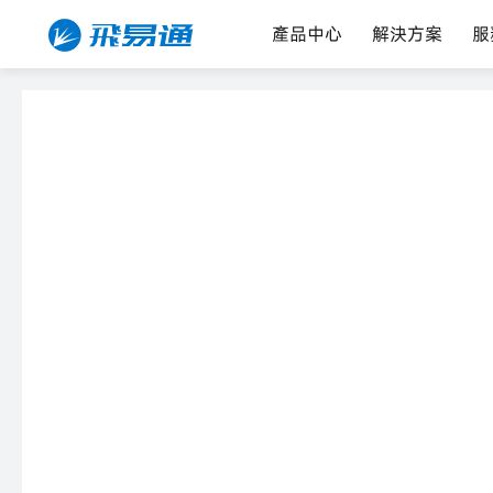
產品中心
解決方案
服
首頁
WI-FI 藍芽組合模組
藍芽WI-FI模組開發板
FSC-BW246