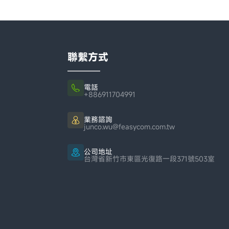
聯繫方式
電話
+886911704991
業務諮詢
junco.wu@feasycom.com.tw
公司地址
台灣省新竹市東區光復路一段371號503室