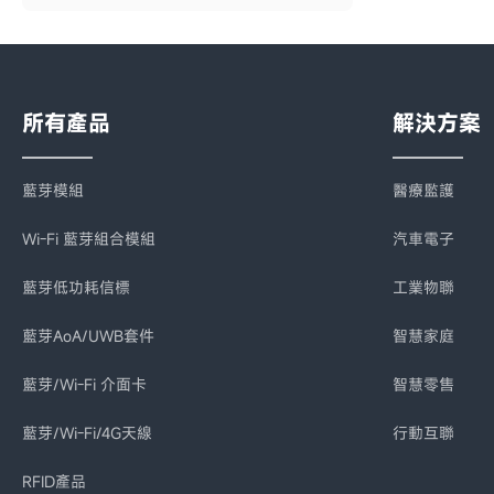
所有產品
解決方案
藍芽模組
醫療監護
Wi-Fi 藍芽組合模組
汽車電子
藍芽低功耗信標
工業物聯
藍芽AoA/UWB套件
智慧家庭
藍芽/Wi-Fi 介面卡
智慧零售
藍芽/Wi-Fi/4G天線
行動互聯
RFID產品