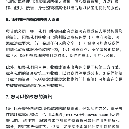
我們可能會使用和處理您的個人資訊，包括位置資訊，以防止欺
詐、盜用、侵權、身份盜竊和其他非法活動以及濫用我們的服務。
B. 我們如何披露您的個人資訊
與其他公司一樣，我們可能會向政府或執法官員或私人團體披露您
的資訊，因為我們根據自己的判斷認為有必要（i）遵守法律、法
規或法律要求; （ii）保護任何人的安全; （iii）解決可能違反我們
的隱私政策或服務條款的行為; （iv）調查欺詐、安全或技術問題;
或（v）保護 飛易通的權利或財產、我們的員工、用戶和公眾。
此外，如果我們因合併、收購或資產出售等交易而被第三方收購，
或者我們的資產被第三方收購，以致我們停業或破產，則我們的部
分或全部資產（包括從您或關於您收集的任何資訊）可能會在交易
中被披露或轉讓給第三方收購方。
7. 您可以修改您的資訊
您可以在服務內訪問和修改您的聯繫資訊，例如您的姓名、電子郵
件地址或電話號碼，也可以通過 junco.wu@feasycom.com.tw 聯
繫我們。 請注意，與您的帳戶相關的位置資訊是我們服務的核心
部分，您將無法修改它。 但是，如果您不希望我們使用您的位置