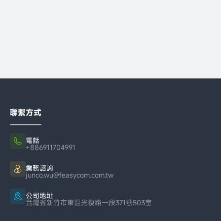
聯繫方式
電話
+886911704991
業務諮詢
junco.wu@feasycom.com.tw
公司地址
台灣省新竹市東區光復路一段371號503室